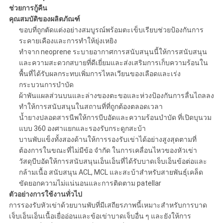
แผนผัง
ช่วยการกู้คืน
คุณสมบัติของผลิตภัณฑ์
เว็บไซต์
ขอบที่ถูกตัดแต่งอย่างสมบูรณ์พร้อมตะเข็บเรียบช่วยป้องกันการ
ระคายเคืองและการทำให้ยุ่งเหยิง
ทำจาก neoprene ระบายอากาศการสนับสนุนนี้ให้การสนับสนุน
PRIVACY
และความสะดวกสบายที่ดีเยี่ยมและส่งเสริมการเก็บความร้อนใน
POLICY
พื้นที่ได้รับผลกระทบเพิ่มการไหลเวียนของเลือดและเร่ง
กระบวนการบำบัด
ผ้าพันแผลส่วนบนและล่างของตะขอและห่วงป้องกันการลื่นไถลลง
ทำให้การสนับสนุนในสถานที่ที่ถูกต้องตลอดเวลา
น้ำยางปลอดสารนีพให้การบีบอัดและความร้อนบำบัด
ที่เปิดบุนวม
แบบ 360 องศาแยกและรองรับกระดูกสะบ้า
บานพับแข็งทั้งสองด้านให้การรองรับเข่าได้อย่างสูงสุดตามที่
ต้องการในขณะที่ไม่มีข้อ จำกัด ในการเคลื่อนไหวของหัวเข่า
วัสดุบีบอัดให้การสนับสนุนเอ็นเอ็นที่ได้รับบาดเจ็บเอ็นข้อต่อและ
กล้ามเนื้อ
สนับสนุน ACL, MCL และสะบ้าสำหรับสายพันธุ์เคล็ด
ขัดยอกความไม่แน่นอนและการติดตาม patellar
ตัวอย่างการใช้งานทั่วไป
การรองรับหัวเข่าด้วยบานพับที่มีเสถียรภาพนี้เหมาะสำหรับการบาด
เจ็บเอ็นเอ็นเนื้อเยื่ออ่อนและข้อเข่าบาดเจ็บอื่น ๆ และยังให้การ