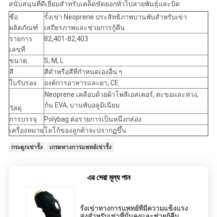
สนับสนุนที่ดีเยี่ยมสำหรับเคล็ดขัดยอกทั่วไปสายพันธุ์และบิด
ชื่อ
รั้งเข่า Neoprene ประสิทธิภาพบานพับสำหรับเข่า
ผลิตภัณฑ์
เสถียรภาพและช่วยการกู้คืน
รายการ
82,401-82,403
เลขที่
ขนาด
S, M, L
สี
สีดำหรือสีที่กำหนดเองอื่น ๆ
ใบรับรอง
องค์การอาหารและยา, CE
Neoprene เคลือบด้วยผ้าโพลีเอสเตอร์, ตะขอและห่วง,
ก้น EVA, บานพับอลูมิเนียม
วัสดุ
การบรรจุ
Polybag ต่อรายการเป็นหนึ่งกล่อง
เครื่องหมาย
โลโก้ของลูกค้าจะปรากฏขึ้น
กระดูกเข่ารั้ง
เกรดทางการแพทย์เข่ารั้ง
এর সেরা মূল্য পান
รั้งเข่าทางการแพทย์ที่มีความแข็งแรง
สูงสำหรับเข่าที่มั่นคงและช่วยกู้คืน