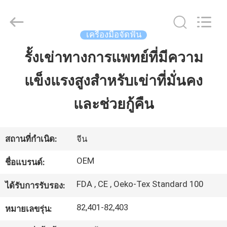
2020
-
2025
HUBEI
SAFETY
เครื่องมือจัดฟัน
PROTECTIVE
PRODUCTS
CO.,LTD(WUHAN
รั้งเข่าทางการแพทย์ที่มีความ
บ้าน
BRANCH).
All
Rights
Reserved.
แข็งแรงสูงสำหรับเข่าที่มั่นคง
สินค้า
และช่วยกู้คืน
เกี่ยว
สถานที่กำเนิด:
จีน
กับ
OEM
ชื่อแบรนด์:
เรา
FDA , CE , Oeko-Tex Standard 100
ได้รับการรับรอง:
82,401-82,403
หมายเลขรุ่น:
ทัวร์