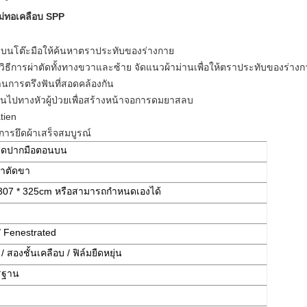
ไม่ทอเคลือบ SPP
 วางบนโต๊ะมือให้ค้นหาตราประทับของร่างกาย
ระบุวิธีการผ่าตัดทั้งทางขวาและซ้าย จัดแนวผ้าม่านเพื่อให้ตราประทับของร่าง
านการตรึงฟันที่สอดคล้องกัน
่านไปทางหัวผู้ป่วยเพื่อสร้างหน้าจอการดมยาสลบ
atien
้การยึดผ้าเสร็จสมบูรณ์
ิดปากมือตอนบน
่าตัดขา
307 * 325cm หรือสามารถกำหนดเองได้
/ Fenestrated
 สองชั้นเคลือบ / ฟิล์มยืดหยุ่น
รฐาน