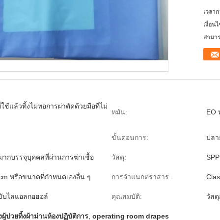
เวลาก
เงื่อน
สามาร
ี่ใช้แล้วทิ้งไม่ทอการผ่าตัดด้วยมือที่ไม่
หมัน:
EO ห
ขั้นตอนการ:
ปลาย
กบรรจุบุคคลที่ผ่านการฆ่าเชื้อ
วัสดุ:
SPP 
cm หรือขนาดที่กำหนดเองอื่น ๆ
การจำแนกตราสาร:
Clas
งขับไล่แอลกอฮอล์
คุณสมบัติ:
วัส
ู้ป่วยทิ้งผ้าม่านห้องปฏิบัติการ
,
operating room drapes