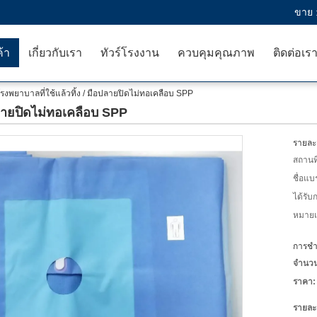
ขาย 
ค้า
เกี่ยวกับเรา
ทัวร์โรงงาน
ควบคุมคุณภาพ
ติดต่อเร
รงพยาบาลที่ใช้แล้วทิ้ง / มือปลายปิดไม่ทอเคลือบ SPP
ปลายปิดไม่ทอเคลือบ SPP
รายละเ
สถานที
ชื่อแบ
ได้รับ
หมายเล
การชำร
จำนวนสั
ราคา:
รายละ