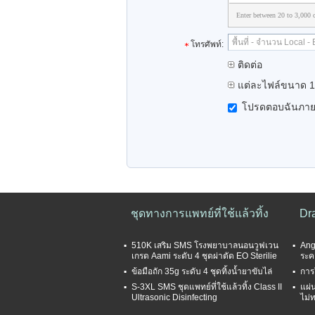
Enter between 20 to 3,000 c
โทรศัพท์:
ติดต่อ
แต่ละไฟล์ขนาด 1
โปรดตอบฉันภายใ
ชุดทางการแพทย์ที่ใช้แล้วทิ้ง
Dra
510K เสริม SMS โรงพยาบาลนอนวูฟเวน
Angi
เกรด Aami ระดับ 4 ชุดผ่าตัด EO Sterilie
ระค
ข้อมือถัก 35g ระดับ 4 ชุดทิ้งน้ำยาขับไล่
การใ
S-3XL SMS ชุดแพทย์ที่ใช้แล้วทิ้ง Class II
แผ่
Ultrasonic Disinfecting
ไม่