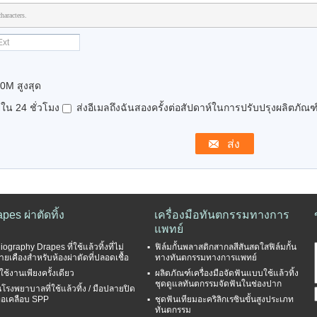
haracters.
0M สูงสุด
น 24 ชั่วโมง
ส่งอีเมลถึงฉันสองครั้งต่อสัปดาห์ในการปรับปรุงผลิตภัณฑ์
pes ผ่าตัดทิ้ง
เครื่องมือทันตกรรมทางการ
แพทย์
ography Drapes ที่ใช้แล้วทิ้งที่ไม่
ฟิล์มกั้นพลาสติกสากลสีสันสดใสฟิล์มกั้น
ายเคืองสำหรับห้องผ่าตัดที่ปลอดเชื้อ
ทางทันตกรรมทางการแพทย์
ช้งานเพียงครั้งเดียว
ผลิตภัณฑ์เครื่องมือจัดฟันแบบใช้แล้วทิ้ง
ชุดดูแลทันตกรรมจัดฟันในช่องปาก
นโรงพยาบาลที่ใช้แล้วทิ้ง / มือปลายปิด
ทอเคลือบ SPP
ชุดฟันเทียมอะคริลิกเรซินขั้นสูงประเภท
ทันตกรรม